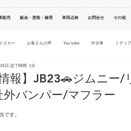
車販売
鈑金・塗装・修理
車両点検
お問合せ
その他
イズカー
お客さんの声
You tube
中古車
ミディ
月26日
読了時間: 1分
ジャングルグリーン
ピュアホワイトパール・ホワイト
情報】JB23🚗ジムニー/
キネティックイエロー
シルキーシルバーメタリック
ブリ
社外バンパー/マフラー
当です。