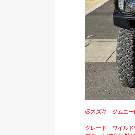
🦏スズキ　ジムニー(2
グレード　ワイルドウ