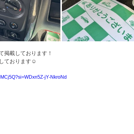
て掲載しております！
しております☺️
Gu0MCj5Q?si=WDxn5Z-jY-NkroNd