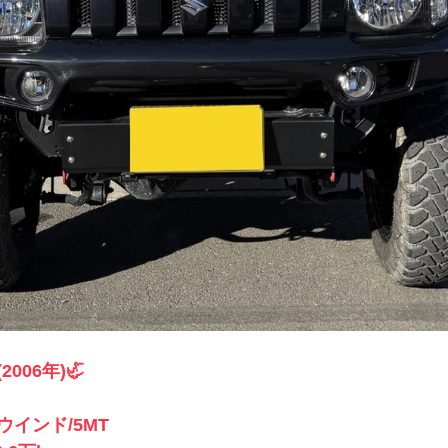
006年)🦏
インド/5MT