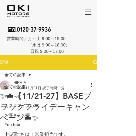
営業時間／月～土 9:00～19:00
（水は 9:00～18:00）
日祝 9:00～17:00
記事
全ての記事
HIRATA
全ての記事
2023年11月21日
読了時間: 1分
✨🦇【11/21-27】BASEブ
おしらせ
ラックフライデーキャン
カスタマイズカー
お客さんの声
ペーン🦇✨
You tube
中古車
こんにちは！営業担当です。