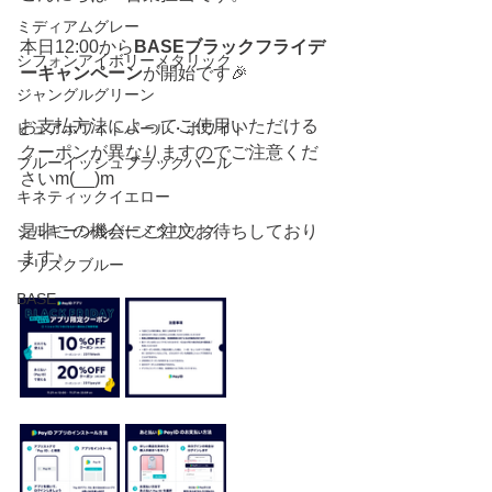
ミディアムグレー
本日12:00から
BASEブラックフライデ
シフォンアイボリーメタリック
ーキャンペーン
が開始です🎉
ジャングルグリーン
お支払方法によってご使用いただける
ピュアホワイトパール・ホワイト
クーポンが異なりますのでご注意くだ
ブルーイッシュブラックパール
さいm(__)m
キネティックイエロー
シルキーシルバーメタリック
是非この機会にご注文お待ちしており
ます♪
ブリスクブルー
BASE