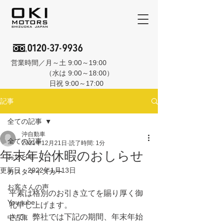
営業時間／月～土 9:00～19:00
（水は 9:00～18:00）
日祝 9:00～17:00
記事
全ての記事
沖自動車
全ての記事
2021年12月21日
読了時間: 1分
年末年始休暇のおしらせ
おしらせ
更新日：
2022年1月13日
カスタマイズカー
お客さんの声
平素は格別のお引き立てを賜り厚く御
You tube
礼申し上げます。
さて、弊社では下記の期間、年末年始
中古車