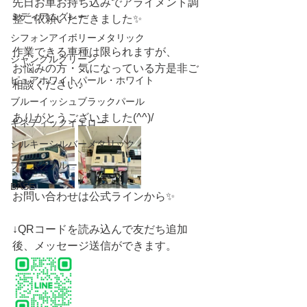
先日お車お持ち込みでアライメント調
ミディアムグレー
整ご依頼いただきました✨
シフォンアイボリーメタリック
作業できる車種は限られますが、
ジャングルグリーン
お悩みの方・気になっている方是非ご
ピュアホワイトパール・ホワイト
相談ください♪
ブルーイッシュブラックパール
ありがとうございました(^^)/
キネティックイエロー
シルキーシルバーメタリック
ブリスクブルー
BASE
お問い合わせは公式ラインから✨
↓QRコードを読み込んで友だち追加
後、メッセージ送信ができます。