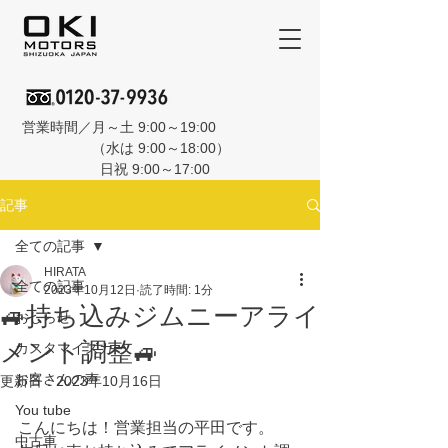
営業時間／月～土 9:00～19:00
（水は 9:00～18:00）
日祝 9:00～17:00
記事
全ての記事
HIRATA
全ての記事
2023年10月12日
読了時間: 1分
🚙持ち込みジムニーアライ
おしらせ
メント調整🚙
カスタマイズカー
お客さんの声
更新日：
2023年10月16日
You tube
こんにちは！営業担当の平田です。
中古車