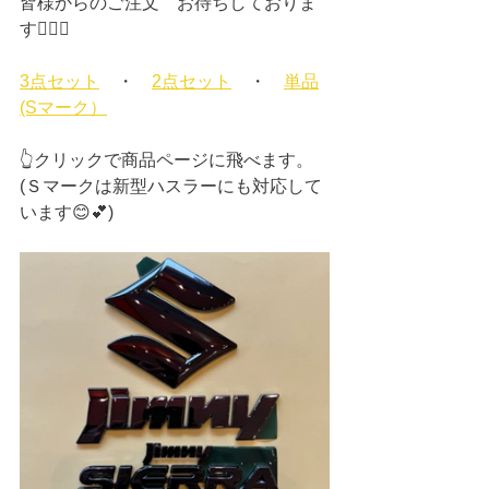
皆様からのご注文　お待ちしておりま
す🙇‍♂️✨
3点セット
　・　
2点セット
　・　
単品
(Sマーク）
👆クリックで商品ページに飛べます。
(Ｓマークは新型ハスラーにも対応して
います😊💕)