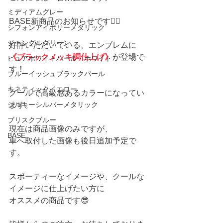
ミディアムグレー
BASE新商品のお知らせです💁‍♀️
シフォンアイボリーメタリック
ジャングルグリーン
好評いただいている、エンブレムに
《ブラックメッキ調仕上げ》
が登場で
ピュアホワイトパール・ホワイト
す！
ブルーイッシュブラックパール
キネティックイエロー
クールで高級感あるカラーになってい
シルキーシルバーメタリック
ます。
ブリスクブルー
現在は商品画像のみですが、
BASE
車へ取付した画像も後日追加予定で
す。
スポーティーなイメージや、クールな
イメージに仕上げたい方に
オススメの商品です😎