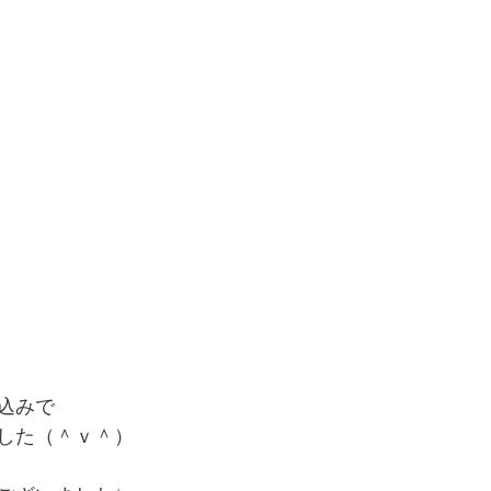
込みで
した（＾ｖ＾）