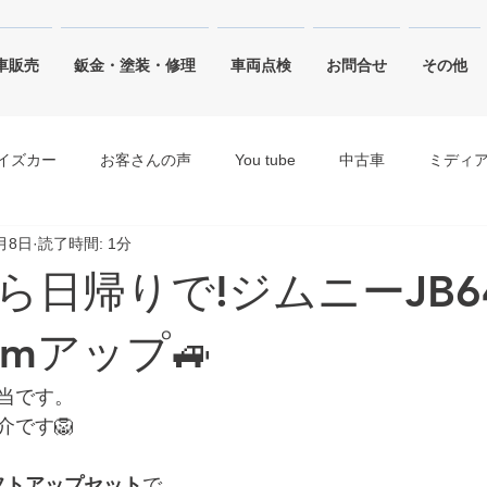
車販売
鈑金・塗装・修理
車両点検
お問合せ
その他
イズカー
お客さんの声
You tube
中古車
ミディ
1月8日
読了時間: 1分
ジャングルグリーン
ピュアホワイトパール・ホワイト
から日帰りで!ジムニーJB6
キネティックイエロー
シルキーシルバーメタリック
ブリ
mアップ🚙
当です。
介です🦁
Zリフトアップセット
で