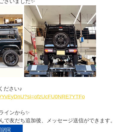
ございました✨
覧ください♪
PkqVYvEyDnU?si=ofzUcFU0NRE7YTFo
ラインから✨
込んで友だち追加後、メッセージ送信ができます。