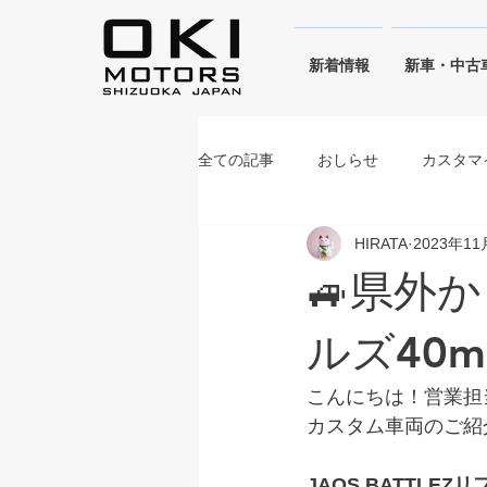
​新着情報
新車・中古
全ての記事
おしらせ
カスタマ
HIRATA
2023年1
シフォンアイボリーメタリック
🚙県外
ブルーイッシュブラックパール
ルズ40m
こんにちは！営業担
カスタム車両のご紹
JAOS BATTLE