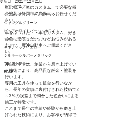
更新日：
2021年12月21日
ミディアムグレー
車の修理、車のカスタム、で必要な板
金塗装は静岡市沖自動車へお任せくだ
シフォンアイボリーメタリック
さい。
ジャングルグリーン
ピュアホワイトパール・ホワイト
車をぶつけた・・車をカスタム、好き
な色に塗装したい。などお悩みがある
ブルーイッシュブラックパール
方ぜひ一度沖自動車へご相談くださ
キネティックイエロー
い。
シルキーシルバーメタリック
ブリスクブルー
沖自動車では、創業から磨き上げてい
る技術により、高品質な鈑金・塗装を
BASE
行います。
専用の工具を使って鈑金を行いなが
ら、長年の実績に裏付けされた技術で2
～3％の誤差まで調合した色合いによる
施工が特徴です。
これまで長年の実績や経験から磨き上
げられた技術により、お客様が納得で