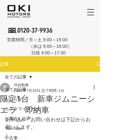
営業時間／月～土 9:00～19:00
（水は 9:00～18:00）
日祝 9:00～17:00
記事
全ての記事
沖自動車
全ての記事
2023年7月10日
読了時間: 1分
限定1台 新車ジムニーシ
おしらせ
エラ 即納車
カスタマイズカー
お客さんの声
お申込み・お問い合わせは下記からお
願いします。
You tube
↓
中古車