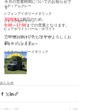
今月の営業時間についてのお知らせで
ミディアムグレー
す
シフォンアイボリーメタリック
3/20(水)
は祝日のため、
ジャングルグリーン
9:00～17:00
までの営業となります。
ピュアホワイトパール・ホワイト
ブルーイッシュブラックパール
ご不便お掛けいたしますがよろしくお
願いいたします。
キネティックイエロー
シルキーシルバーメタリック
ブリスクブルー
BASE
おしらせ