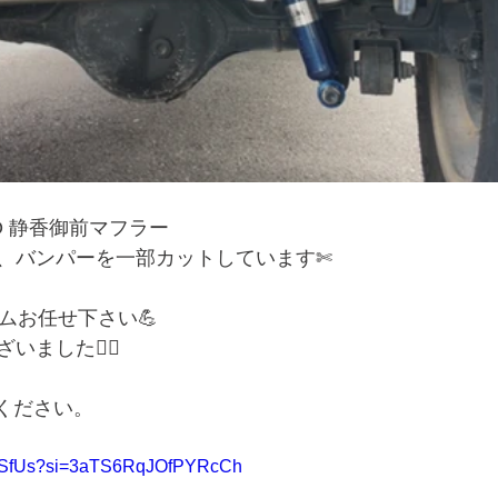
O 静香御前マフラー
、バンパーを一部カットしています✄
ムお任せ下さい💪
ました🙇‍♀️
覧ください。
ytZtSfUs?si=3aTS6RqJOfPYRcCh