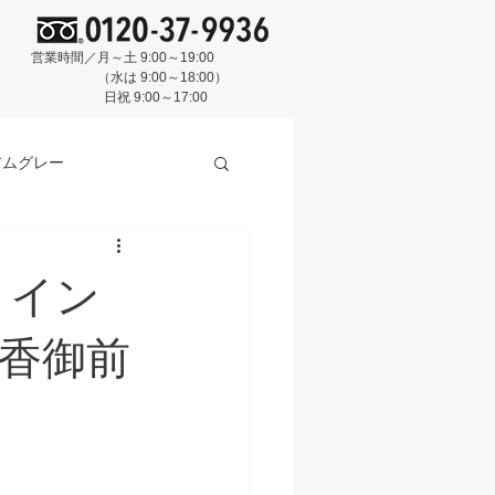
営業時間／月～土 9:00～19:00
（水は 9:00～18:00）
日祝 9:00～17:00
アムグレー
２イン
スクブルー
BASE
香御前