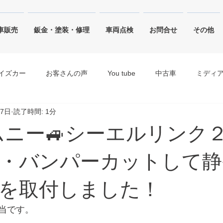
車販売
鈑金・塗装・修理
車両点検
お問合せ
その他
イズカー
お客さんの声
You tube
中古車
ミディ
月7日
読了時間: 1分
ジャングルグリーン
ピュアホワイトパール・ホワイト
ジムニー🚙シーエルリンク
キネティックイエロー
シルキーシルバーメタリック
ブリ
・バンパーカットして静
を取付しました！
当です。