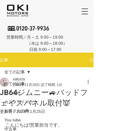
営業時間／月～土 9:00～19:00
（水は 9:00～18:00）
日祝 9:00～17:00
記事
全ての記事
HIRATA
全ての記事
2023年11月18日
読了時間: 1分
JB64ジムニー🚙バッドフ
おしらせ
ェイスパネル取付👿
カスタマイズカー
お客さんの声
更新日：
2024年1月25日
You tube
こんにちは!営業担当です。
中古車