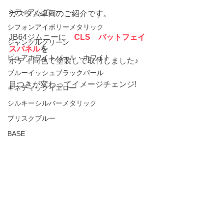
ミディアムグレー
カスタム車両のご紹介です。
シフォンアイボリーメタリック
JB64ジムニーに　
CLS　バットフェイ
ジャングルグリーン
スパネル
を
ピュアホワイトパール・ホワイト
ボディ同色で塗装して取付しました♪
ブルーイッシュブラックパール
目つきが変わってイメージチェンジ!
キネティックイエロー
シルキーシルバーメタリック
ブリスクブルー
BASE