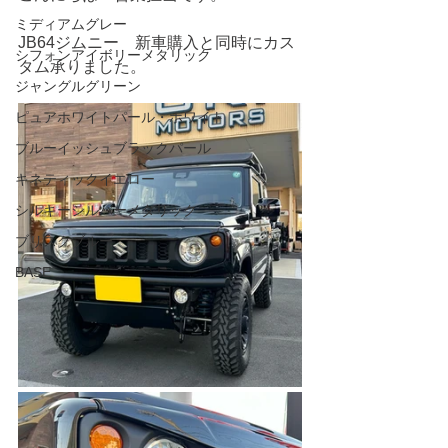
ミディアムグレー
JB64ジムニー　新車購入と
同時
にカス
シフォンアイボリーメタリック
タム承りました。
ジャングルグリーン
ピュアホワイトパール・ホワイト
ブルーイッシュブラックパール
キネティックイエロー
シルキーシルバーメタリック
ブリスクブルー
BASE