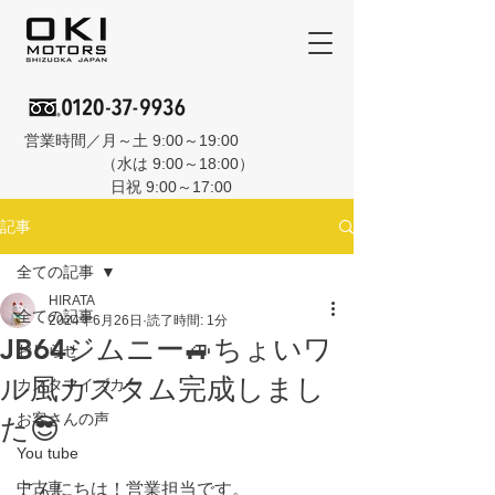
営業時間／月～土 9:00～19:00
（水は 9:00～18:00）
日祝 9:00～17:00
記事
全ての記事
HIRATA
全ての記事
2024年6月26日
読了時間: 1分
JB64ジムニー🚙ちょいワ
おしらせ
ル風カスタム完成しまし
カスタマイズカー
お客さんの声
た😎
You tube
中古車
こんにちは！営業担当です。