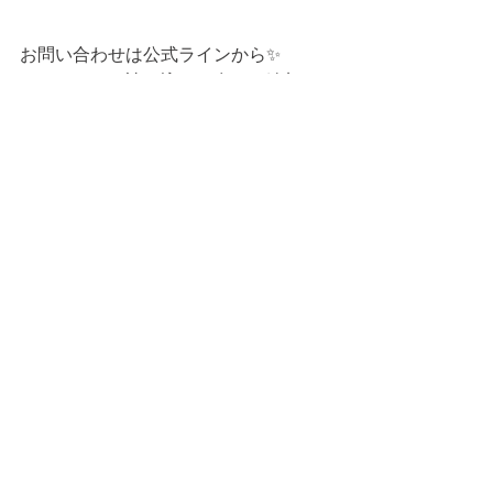
お問い合わせは公式ラインから✨
↓QRコードを読み込んで友だち追加
後、メッセージ送信ができます。