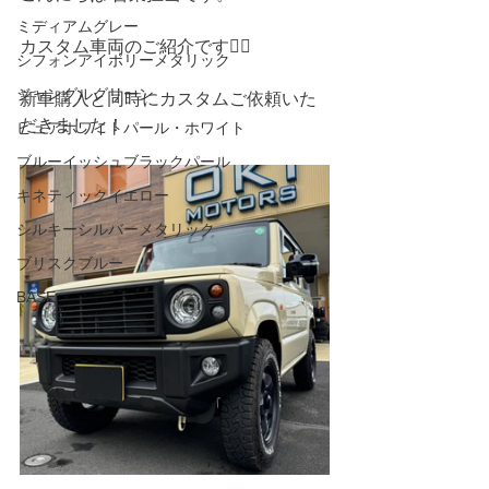
ミディアムグレー
カスタム車両のご紹介です💁‍♀️
シフォンアイボリーメタリック
ジャングルグリーン
新車購入と同時にカスタムご依頼いた
だきました！
ピュアホワイトパール・ホワイト
ブルーイッシュブラックパール
キネティックイエロー
シルキーシルバーメタリック
ブリスクブルー
BASE