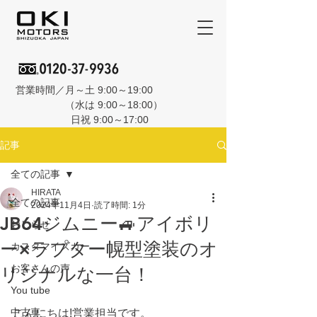
営業時間／月～土 9:00～19:00
（水は 9:00～18:00）
日祝 9:00～17:00
記事
全ての記事
HIRATA
全ての記事
2024年11月4日
読了時間: 1分
JB64ジムニー🚙アイボリ
おしらせ
ー×ラプター幌型塗装のオ
カスタマイズカー
お客さんの声
リジナルな一台！
You tube
中古車
こんにちは!営業担当です。