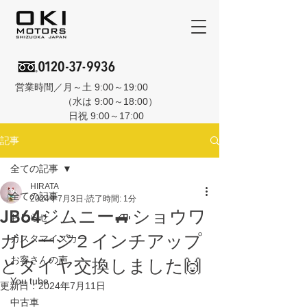
営業時間／月～土 9:00～19:00
（水は 9:00～18:00）
日祝 9:00～17:00
記事
全ての記事
HIRATA
全ての記事
2024年7月3日
読了時間: 1分
JB64ジムニー🚙ショウワ
おしらせ
ガレージ２インチアップ
カスタマイズカー
お客さんの声
とタイヤ交換しました🙌
You tube
更新日：
2024年7月11日
中古車