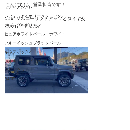
こんにちは、営業担当です！
ミディアムグレー
シフォンアイボリーメタリック
JB64ジムニーリフトアップとタイヤ交
ジャングルグリーン
換等行いました。
ピュアホワイトパール・ホワイト
ブルーイッシュブラックパール
キネティックイエロー
シルキーシルバーメタリック
ブリスクブルー
BASE