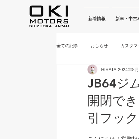
​新着情報
新車・中古
全ての記事
おしらせ
カスタマ
HIRATA
2024年8
シフォンアイボリーメタリック
JB64
ブルーイッシュブラックパール
開閉でき
引フック