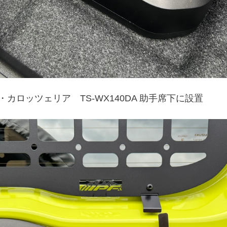
・カロッツェリア　TS-WX140DA 助手席下に設置