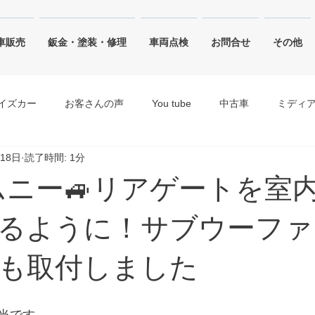
車販売
鈑金・塗装・修理
車両点検
お問合せ
その他
イズカー
お客さんの声
You tube
中古車
ミディ
月18日
読了時間: 1分
ジャングルグリーン
ピュアホワイトパール・ホワイト
ジムニー🚙リアゲートを室
キネティックイエロー
シルキーシルバーメタリック
ブリ
るように！サブウーファ
も取付しました