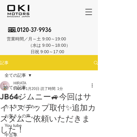
営業時間／月～土 9:00～19:00
（水は 9:00～18:00）
日祝 9:00～17:00
記事
全ての記事
HIRATA
全ての記事
2025年1月20日
読了時間: 1分
JB64ジムニー🚙今回はサ
おしらせ
イドステップ取付✨追加カ
カスタマイズカー
お客さんの声
スタムご依頼いただきま
You tube
した！
中古車