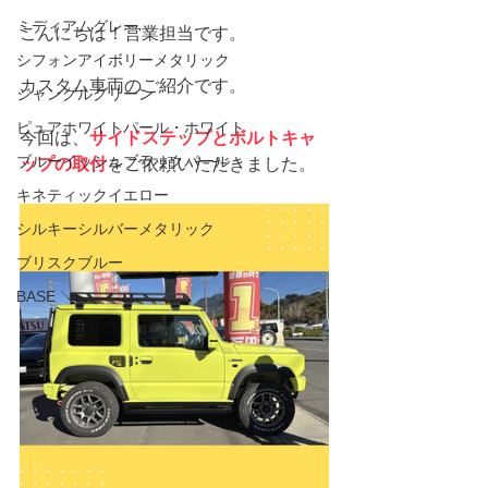
ミディアムグレー
こんにちは！営業担当です。
シフォンアイボリーメタリック
カスタム車両のご紹介です。
ジャングルグリーン
ピュアホワイトパール・ホワイト
今回は、
サイドステップとボルトキャ
ブルーイッシュブラックパール
ップの取付
をご依頼いただきました。
キネティックイエロー
シルキーシルバーメタリック
ブリスクブルー
BASE