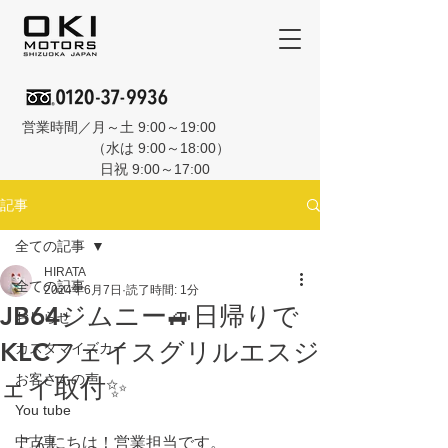
営業時間／月～土 9:00～19:00
（水は 9:00～18:00）
日祝 9:00～17:00
記事
全ての記事
HIRATA
全ての記事
2024年6月7日
読了時間: 1分
JB64ジムニー🚙日帰りで
おしらせ
KLCフェイスグリルエスジ
カスタマイズカー
お客さんの声
ェイ取付✨
You tube
中古車
こんにちは！営業担当です。