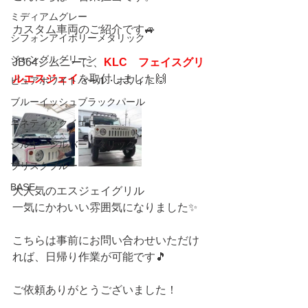
ミディアムグレー
カスタム車両のご紹介です🚙
シフォンアイボリーメタリック
ジャングルグリーン
JB64ジムニーに、
KLC　フェイスグリ
ルエスジェイ
を取付しました🙌
ピュアホワイトパール・ホワイト
ブルーイッシュブラックパール
キネティックイエロー
シルキーシルバーメタリック
ブリスクブルー
BASE
大人気のエスジェイグリル
一気にかわいい雰囲気になりました✨
こちらは事前にお問い合わせいただけ
れば、日帰り作業が可能です🎵
ご依頼ありがとうございました！