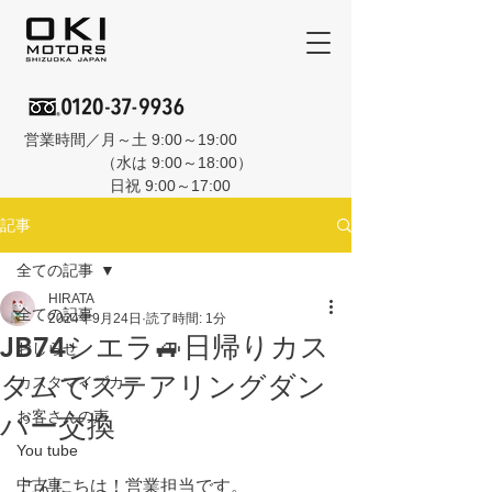
営業時間／月～土 9:00～19:00
（水は 9:00～18:00）
日祝 9:00～17:00
記事
全ての記事
HIRATA
全ての記事
2024年9月24日
読了時間: 1分
JB74シエラ🚙日帰りカス
おしらせ
タムでステアリングダン
カスタマイズカー
お客さんの声
パー交換
You tube
中古車
こんにちは！営業担当です。