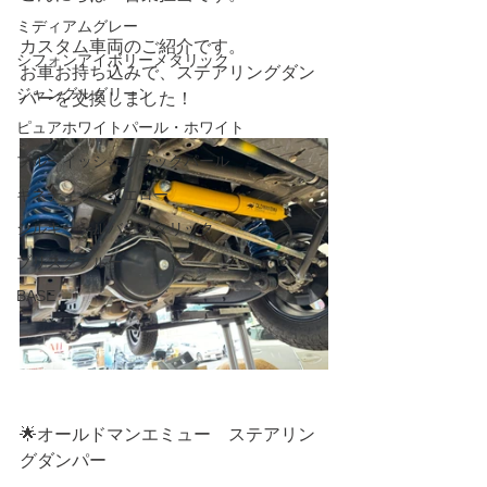
ミディアムグレー
カスタム車両のご紹介です。
シフォンアイボリーメタリック
お車お持ち込みで、ステアリングダン
ジャングルグリーン
パーを交換しました！
ピュアホワイトパール・ホワイト
ブルーイッシュブラックパール
キネティックイエロー
シルキーシルバーメタリック
ブリスクブルー
BASE
🌟オールドマンエミュー　ステアリン
グダンパー