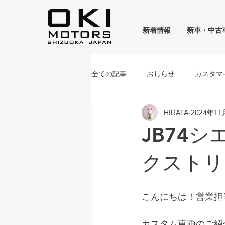
​新着情報
新車・中古
全ての記事
おしらせ
カスタマ
HIRATA
2024年11
シフォンアイボリーメタリック
JB74
ブルーイッシュブラックパール
クストリ
こんにちは！営業担
カスタム車両のご紹