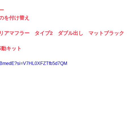
ー
のを付け替え
　リアマフラー　タイプ2　ダブル出し　マットブラック
ー移動キット
C_8IBmedE?si=V7HL0XFZTfb5d7QM