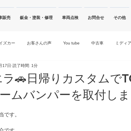
車販売
鈑金・塗装・修理
車両点検
お問合せ
その他
イズカー
お客さんの声
You tube
中古車
ミディ
月17日
読了時間: 1分
ジャングルグリーン
ピュアホワイトパール・ホワイト
シエラ🚗日帰りカスタムでT
キネティックイエロー
シルキーシルバーメタリック
ブリ
ームバンパーを取付しま
当です。
介です。