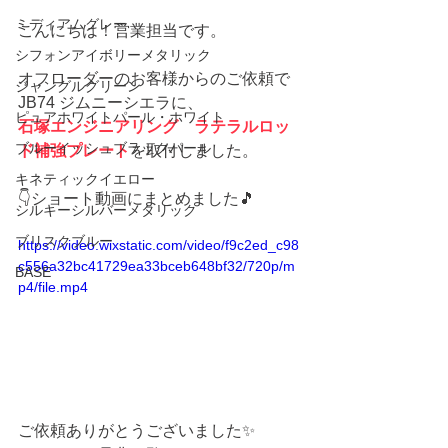
ミディアムグレー
こんにちは！営業担当です。
シフォンアイボリーメタリック
オフローダーのお客様からのご依頼で
ジャングルグリーン
JB74 ジムニーシエラに、
ピュアホワイトパール・ホワイト
石塚エンジニアリング　ラテラルロッ
ブルーイッシュブラックパール
ド補強プレート
を取付しました。
キネティックイエロー
👇ショート動画にまとめました🎵
シルキーシルバーメタリック
ブリスクブルー
https://video.wixstatic.com/video/f9c2ed_c98
c556a32bc41729ea33bceb648bf32/720p/m
BASE
p4/file.mp4
ご依頼ありがとうございました✨