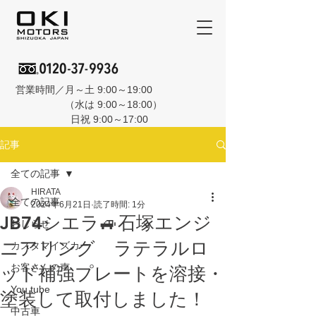
営業時間／月～土 9:00～19:00
（水は 9:00～18:00）
日祝 9:00～17:00
記事
全ての記事
HIRATA
全ての記事
2024年6月21日
読了時間: 1分
JB74シエラ🚙石塚エンジ
おしらせ
ニアリング ラテラルロ
カスタマイズカー
お客さんの声
ッド補強プレートを溶接・
You tube
塗装して取付しました！
中古車