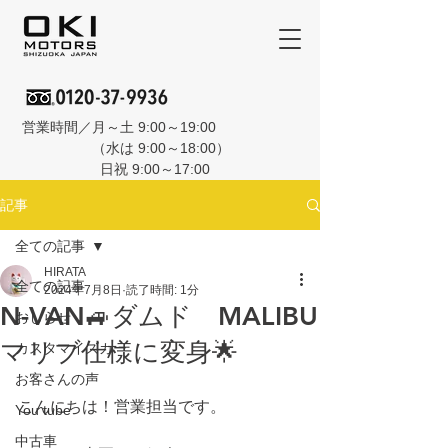
営業時間／月～土 9:00～19:00
（水は 9:00～18:00）
日祝 9:00～17:00
記事
全ての記事
HIRATA
全ての記事
2024年7月8日
読了時間: 1分
N-VAN🚙ダムド MALIBU
おしらせ
マリブ仕様に変身🌟
カスタマイズカー
お客さんの声
こんにちは！営業担当です。
You tube
中古車