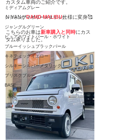
カスタム車両のご紹介です。
ミディアムグレー
N-VANが
DAMD MALIBU
仕様に変身🥰
シフォンアイボリーメタリック
ジャングルグリーン
こちらのお車は
新車購入と同時
にカス
ピュアホワイトパール・ホワイト
タム承りました。
ブルーイッシュブラックパール
キネティックイエロー
シルキーシルバーメタリック
ブリスクブルー
BASE